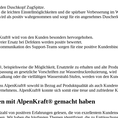
e den Duschkopf ZugSpitze.
 die leichten Einstellmöglichkeiten und die spürbare Verbesserung im
wird als positiv wahrgenommen und sorgt für ein angenehmes Duscherl
nKraft® wird von den Kunden besonders hervorgehoben.
er Ersatz bei Defekten werden positiv bewertet.
Kommunikation des Support-Teams sorgen für eine positive Kundenbin
eispielsweise die Möglichkeit, Ersatzteile zu erhalten und alte Produ
npassung an gesetzliche Vorschriften zur Wasserdruckreduzierung, wir
kalkung oder die vielfältigen Wasserstrahl-Stufen, werden von den Kun
s AlpenKraft® sowohl in Bezug auf Produktqualität als auch Kundens
rnehmens. AlpenKraft® konnte sich somit eine treue und zufriedene K
en mit AlpenKraft® gemacht haben
hl von positiven Erfahrungen gelesen, die von exzellentem Kundenser
en. Wir haben die häufigsten Themen identifiziert, die zu Enttäuschun