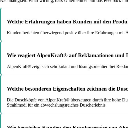
Nachhaltigkeit. Es ist wichtig, dass Unternehmen auf das Feedback ihr
Welche Erfahrungen haben Kunden mit den Produ
Kunden berichten überwiegend positiv über ihre Erfahrungen mit A
Wie reagiert AlpenKraft® auf Reklamationen und D
AlpenKraft® zeigt sich sehr kulant und lösungsorientiert bei Rekl
Welche besonderen Eigenschaften zeichnen die Du
Die Duschköpfe von AlpenKraft® überzeugen durch ihre hohe Dusch
Strahlmodi für ein abwechslungsreiches Duscherlebnis.
Wie beurteilen Kunden den Kundenservice von Alp