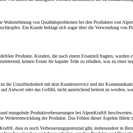
die Wahrnehmung von Qualitätsproblemen bei den Produkten von Alpen
Duschkopfes. Ein Kunde beklagt sich sogar über die Verwendung von P
 defekte Produkte. Kunden, die nach einem Ersatzteil fragten, wurden e
strierend, keinen Ersatz für kaputte Teile zu erhalten, was zu einer n
, ist die Unzufriedenheit mit dem Kundenservice und der Kommunikati
uf Antwort oder das Gefühl, nicht ausreichend betreut zu werden, was
it und mangelnde Produktverbesserungen bei AlpenKraft® beschwerten.
e Weiterentwicklung der Produkte. Das Fehlen dieser Aspekte führte z
raft®, dass es noch Verbesserungspotenzial gibt, insbesondere in Bezu