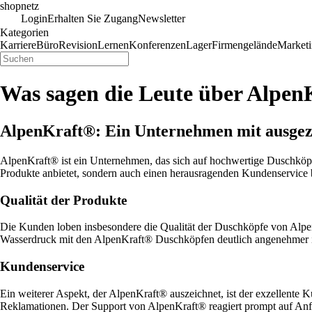
shopnetz
Login
Erhalten Sie Zugang
Newsletter
Kategorien
Karriere
Büro
Revision
Lernen
Konferenzen
Lager
Firmengelände
Market
Was sagen die Leute über Alpe
AlpenKraft®: Ein Unternehmen mit ausgez
AlpenKraft® ist ein Unternehmen, das sich auf hochwertige Duschköpfe
Produkte anbietet, sondern auch einen herausragenden Kundenservice b
Qualität der Produkte
Die Kunden loben insbesondere die Qualität der Duschköpfe von AlpenK
Wasserdruck mit den AlpenKraft® Duschköpfen deutlich angenehmer ist
Kundenservice
Ein weiterer Aspekt, der AlpenKraft® auszeichnet, ist der exzellente
Reklamationen. Der Support von AlpenKraft® reagiert prompt auf Anfr