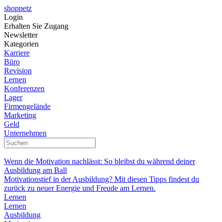
shopnetz
Login
Erhalten Sie Zugang
Newsletter
Kategorien
Karriere
Büro
Revision
Lernen
Konferenzen
Lager
Firmengelände
Marketing
Geld
Unternehmen
Wenn die Motivation nachlässt: So bleibst du während deiner
Ausbildung am Ball
Motivationstief in der Ausbildung? Mit diesen Tipps findest du
zurück zu neuer Energie und Freude am Lernen.
Lernen
Lernen
Ausbildung