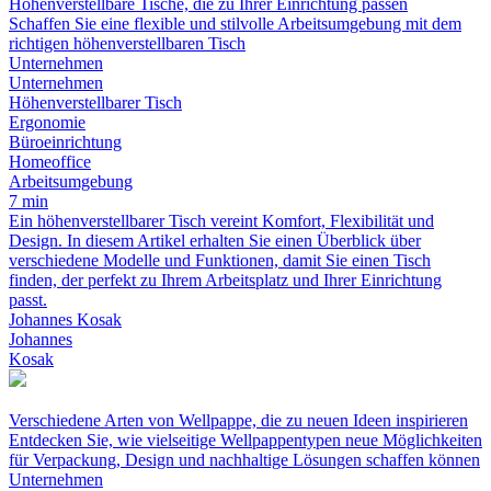
Höhenverstellbare Tische, die zu Ihrer Einrichtung passen
Schaffen Sie eine flexible und stilvolle Arbeitsumgebung mit dem
richtigen höhenverstellbaren Tisch
Unternehmen
Unternehmen
Höhenverstellbarer Tisch
Ergonomie
Büroeinrichtung
Homeoffice
Arbeitsumgebung
7 min
Ein höhenverstellbarer Tisch vereint Komfort, Flexibilität und
Design. In diesem Artikel erhalten Sie einen Überblick über
verschiedene Modelle und Funktionen, damit Sie einen Tisch
finden, der perfekt zu Ihrem Arbeitsplatz und Ihrer Einrichtung
passt.
Johannes Kosak
Johannes
Kosak
Verschiedene Arten von Wellpappe, die zu neuen Ideen inspirieren
Entdecken Sie, wie vielseitige Wellpappentypen neue Möglichkeiten
für Verpackung, Design und nachhaltige Lösungen schaffen können
Unternehmen