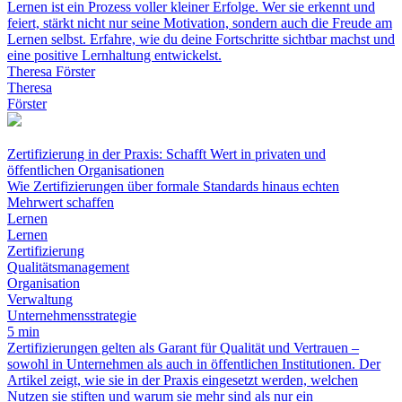
Lernen ist ein Prozess voller kleiner Erfolge. Wer sie erkennt und
feiert, stärkt nicht nur seine Motivation, sondern auch die Freude am
Lernen selbst. Erfahre, wie du deine Fortschritte sichtbar machst und
eine positive Lernhaltung entwickelst.
Theresa Förster
Theresa
Förster
Zertifizierung in der Praxis: Schafft Wert in privaten und
öffentlichen Organisationen
Wie Zertifizierungen über formale Standards hinaus echten
Mehrwert schaffen
Lernen
Lernen
Zertifizierung
Qualitätsmanagement
Organisation
Verwaltung
Unternehmensstrategie
5 min
Zertifizierungen gelten als Garant für Qualität und Vertrauen –
sowohl in Unternehmen als auch in öffentlichen Institutionen. Der
Artikel zeigt, wie sie in der Praxis eingesetzt werden, welchen
Nutzen sie stiften und warum sie mehr sind als nur ein