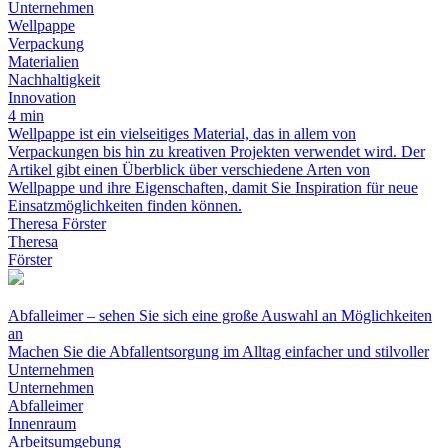
Unternehmen
Wellpappe
Verpackung
Materialien
Nachhaltigkeit
Innovation
4 min
Wellpappe ist ein vielseitiges Material, das in allem von
Verpackungen bis hin zu kreativen Projekten verwendet wird. Der
Artikel gibt einen Überblick über verschiedene Arten von
Wellpappe und ihre Eigenschaften, damit Sie Inspiration für neue
Einsatzmöglichkeiten finden können.
Theresa Förster
Theresa
Förster
Abfalleimer – sehen Sie sich eine große Auswahl an Möglichkeiten
an
Machen Sie die Abfallentsorgung im Alltag einfacher und stilvoller
Unternehmen
Unternehmen
Abfalleimer
Innenraum
Arbeitsumgebung