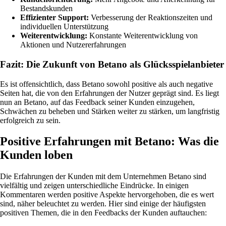
Bestandskunden
Effizienter Support:
Verbesserung der Reaktionszeiten und
individuellen Unterstützung
Weiterentwicklung:
Konstante Weiterentwicklung von
Aktionen und Nutzererfahrungen
Fazit: Die Zukunft von Betano als Glücksspielanbieter
Es ist offensichtlich, dass Betano sowohl positive als auch negative
Seiten hat, die von den Erfahrungen der Nutzer geprägt sind. Es liegt
nun an Betano, auf das Feedback seiner Kunden einzugehen,
Schwächen zu beheben und Stärken weiter zu stärken, um langfristig
erfolgreich zu sein.
Positive Erfahrungen mit Betano: Was die
Kunden loben
Die Erfahrungen der Kunden mit dem Unternehmen Betano sind
vielfältig und zeigen unterschiedliche Eindrücke. In einigen
Kommentaren werden positive Aspekte hervorgehoben, die es wert
sind, näher beleuchtet zu werden. Hier sind einige der häufigsten
positiven Themen, die in den Feedbacks der Kunden auftauchen: