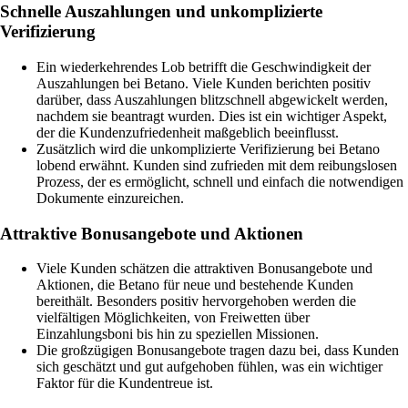
Schnelle Auszahlungen und unkomplizierte
Verifizierung
Ein wiederkehrendes Lob betrifft die Geschwindigkeit der
Auszahlungen bei Betano. Viele Kunden berichten positiv
darüber, dass Auszahlungen blitzschnell abgewickelt werden,
nachdem sie beantragt wurden. Dies ist ein wichtiger Aspekt,
der die Kundenzufriedenheit maßgeblich beeinflusst.
Zusätzlich wird die unkomplizierte Verifizierung bei Betano
lobend erwähnt. Kunden sind zufrieden mit dem reibungslosen
Prozess, der es ermöglicht, schnell und einfach die notwendigen
Dokumente einzureichen.
Attraktive Bonusangebote und Aktionen
Viele Kunden schätzen die attraktiven Bonusangebote und
Aktionen, die Betano für neue und bestehende Kunden
bereithält. Besonders positiv hervorgehoben werden die
vielfältigen Möglichkeiten, von Freiwetten über
Einzahlungsboni bis hin zu speziellen Missionen.
Die großzügigen Bonusangebote tragen dazu bei, dass Kunden
sich geschätzt und gut aufgehoben fühlen, was ein wichtiger
Faktor für die Kundentreue ist.