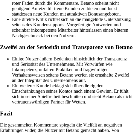
roter Faden durch die Kommentare. Betano scheint nicht
genügend Anreize für treue Kunden zu bieten und lockt
stattdessen neue Kunden mit attraktiven Bonusangeboten.
Eine direkte Kritik richtet sich an die mangelnde Unterstützung
seitens des Kundensupports. Vorgefertigte Antworten und
scheinbar inkompetente Mitarbeiter hinterlassen einen bitteren
Nachgeschmack bei den Nutzern.
Zweifel an der Seriosität und Transparenz von Betano
Einige Nutzer äußern Bedenken hinsichtlich der Transparenz
und Seriosität des Unternehmens. Mit Vorwürfen wie
Inkompetenz, unfairen Praktiken und fragwürdigen
Verhaltensweisen seitens Betano werfen sie ernsthafte Zweifel
an der Integrität des Unternehmens auf.
Ein weiterer Kunde beklagt sich über die rigiden
Einschränkungen seines Kontos nach einem Gewinn. Er fühlt
sich in seiner Spielfreiheit beschnitten und sieht Betano als nicht
vertrauenswürdigen Partner für Wetten.
Fazit
Die gesammelten Kommentare spiegeln die Vielfalt an negativen
Erfahrungen wider, die Nutzer mit Betano gemacht haben. Von