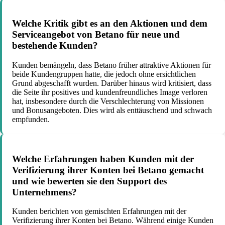
Welche Kritik gibt es an den Aktionen und dem
Serviceangebot von Betano für neue und
bestehende Kunden?
Kunden bemängeln, dass Betano früher attraktive Aktionen für
beide Kundengruppen hatte, die jedoch ohne ersichtlichen
Grund abgeschafft wurden. Darüber hinaus wird kritisiert, dass
die Seite ihr positives und kundenfreundliches Image verloren
hat, insbesondere durch die Verschlechterung von Missionen
und Bonusangeboten. Dies wird als enttäuschend und schwach
empfunden.
Welche Erfahrungen haben Kunden mit der
Verifizierung ihrer Konten bei Betano gemacht
und wie bewerten sie den Support des
Unternehmens?
Kunden berichten von gemischten Erfahrungen mit der
Verifizierung ihrer Konten bei Betano. Während einige Kunden