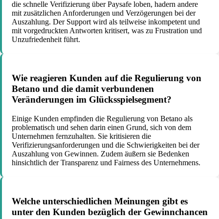
die schnelle Verifizierung über Paysafe loben, hadern andere
mit zusätzlichen Anforderungen und Verzögerungen bei der
Auszahlung. Der Support wird als teilweise inkompetent und
mit vorgedruckten Antworten kritisert, was zu Frustration und
Unzufriedenheit führt.
Wie reagieren Kunden auf die Regulierung von
Betano und die damit verbundenen
Veränderungen im Glücksspielsegment?
Einige Kunden empfinden die Regulierung von Betano als
problematisch und sehen darin einen Grund, sich von dem
Unternehmen fernzuhalten. Sie kritisieren die
Verifizierungsanforderungen und die Schwierigkeiten bei der
Auszahlung von Gewinnen. Zudem äußern sie Bedenken
hinsichtlich der Transparenz und Fairness des Unternehmens.
Welche unterschiedlichen Meinungen gibt es
unter den Kunden bezüglich der Gewinnchancen