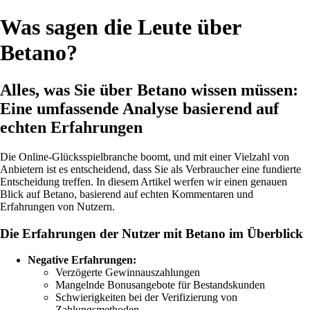
Was sagen die Leute über
Betano?
Alles, was Sie über Betano wissen müssen:
Eine umfassende Analyse basierend auf
echten Erfahrungen
Die Online-Glücksspielbranche boomt, und mit einer Vielzahl von
Anbietern ist es entscheidend, dass Sie als Verbraucher eine fundierte
Entscheidung treffen. In diesem Artikel werfen wir einen genauen
Blick auf Betano, basierend auf echten Kommentaren und
Erfahrungen von Nutzern.
Die Erfahrungen der Nutzer mit Betano im Überblick
Negative Erfahrungen:
Verzögerte Gewinnauszahlungen
Mangelnde Bonusangebote für Bestandskunden
Schwierigkeiten bei der Verifizierung von
Zahlungsmethoden