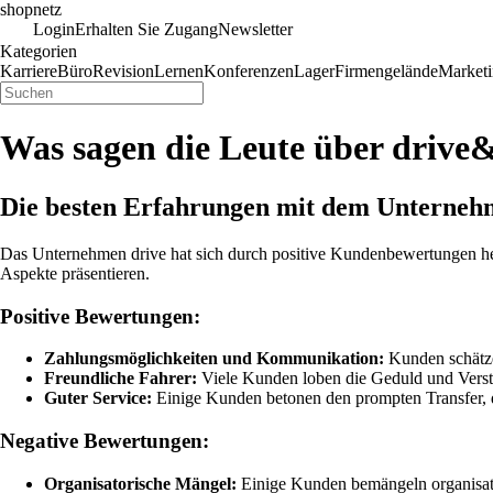
shopnetz
Login
Erhalten Sie Zugang
Newsletter
Kategorien
Karriere
Büro
Revision
Lernen
Konferenzen
Lager
Firmengelände
Market
Was sagen die Leute über dri
Die besten Erfahrungen mit dem Unterneh
Das Unternehmen drive hat sich durch positive Kundenbewertungen he
Aspekte präsentieren.
Positive Bewertungen:
Zahlungsmöglichkeiten und Kommunikation:
Kunden schätze
Freundliche Fahrer:
Viele Kunden loben die Geduld und Verstän
Guter Service:
Einige Kunden betonen den prompten Transfer, 
Negative Bewertungen:
Organisatorische Mängel:
Einige Kunden bemängeln organisator