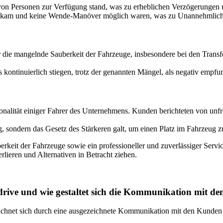
 von Personen zur Verfügung stand, was zu erheblichen Verzögerungen
sen kam und keine Wende-Manöver möglich waren, was zu Unannehmlichk
r die mangelnde Sauberkeit der Fahrzeuge, insbesondere bei den Trans
 kontinuierlich stiegen, trotz der genannten Mängel, als negativ empfu
onalität einiger Fahrer des Unternehmens. Kunden berichteten von unf
ng, sondern das Gesetz des Stärkeren galt, um einen Platz im Fahrzeug 
berkeit der Fahrzeuge sowie ein professioneller und zuverlässiger Ser
lieren und Alternativen in Betracht ziehen.
 drive und wie gestaltet sich die Kommunikation mit 
zeichnet sich durch eine ausgezeichnete Kommunikation mit den Kunden