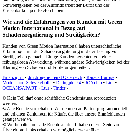
Schwierigkeiten bei der Auffindbarkeit der Büros und der
Erreichbarkeit per Telefon haben.
Wie sind die Erfahrungen von Kunden mit Green
Motion International in Bezug auf
Schadensregulierung und Streitigkeiten?
Kunden von Green Motion International haben unterschiedliche
Erfahrungen mit der Schadensregulierung und der Lösung von
Streitigkeiten gemacht. Einige Kunden berichten von einer
reibungslosen Abwicklung, während andere Schwierigkeiten bei der
Klärung von Schäden und Forderungen hatten.
Finanzguru
•
dm drogerie markt Österreich
•
Karaca Europe
•
Modellsport Schweighofer
•
Datingplus24
•
JOYclub
•
Ltur
•
OCEANSAPART
•
Ltur
•
Tinder
•
© Kein Teil darf ohne schriftliche Genehmigung reproduziert
werden.
© Alle Rechte vorbehalten. Wir nehmen an Partnerprogrammen teil
und erhalten Zahlungen für Käufe, die über unsere Empfehlungen
getätigt werden.
© Wir behalten uns alle Rechte an den Inhalten dieser Seite vor.
Über einige Links erhalten wir möglicherweise über