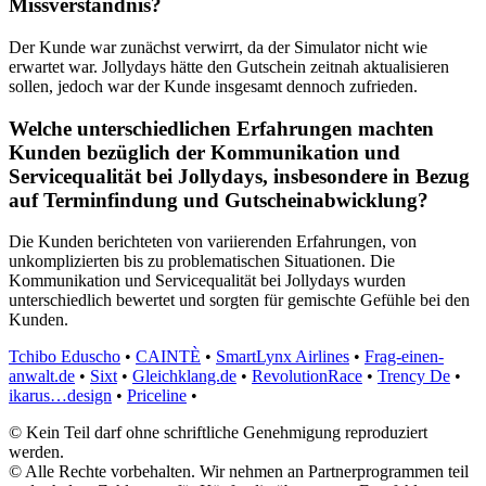
Missverständnis?
Der Kunde war zunächst verwirrt, da der Simulator nicht wie
erwartet war. Jollydays hätte den Gutschein zeitnah aktualisieren
sollen, jedoch war der Kunde insgesamt dennoch zufrieden.
Welche unterschiedlichen Erfahrungen machten
Kunden bezüglich der Kommunikation und
Servicequalität bei Jollydays, insbesondere in Bezug
auf Terminfindung und Gutscheinabwicklung?
Die Kunden berichteten von variierenden Erfahrungen, von
unkomplizierten bis zu problematischen Situationen. Die
Kommunikation und Servicequalität bei Jollydays wurden
unterschiedlich bewertet und sorgten für gemischte Gefühle bei den
Kunden.
Tchibo Eduscho
•
CAINTÈ
•
SmartLynx Airlines
•
Frag-einen-
anwalt.de
•
Sixt
•
Gleichklang.de
•
RevolutionRace
•
Trency De
•
ikarus…design
•
Priceline
•
© Kein Teil darf ohne schriftliche Genehmigung reproduziert
werden.
© Alle Rechte vorbehalten. Wir nehmen an Partnerprogrammen teil