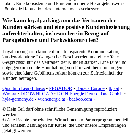
haben. Eine konsistente und kundenorientierte Herangehensweise
könnte die Reputation des Unternehmens verbessern.
Wie kann loyalparking.com das Vertrauen der
Kunden stärken und eine positive Kundenbeziehung
aufrechterhalten, insbesondere in Bezug auf
Parkgebühren und Parkzeitkontrollen?
Loyalparking.com könnte durch transparente Kommunikation,
kundenorientierte Lösungen bei Beschwerden und eine offene
Gesprächskultur das Vertrauen der Kunden stärken. Eine faire und
entgegenkommende Handhabung von Parkzeitüberschreitungen
sowie eine klare Gebührenstruktur können zur Zufriedenheit der
Kunden beitragen.
Quantum Leap Fitness
•
PEGADOR
•
Karaca Europe
•
tkp.at
•
Wmbra
•
DDOWNLOAD
•
E.ON Energie Deutschland GmbH
•
hyla-germany.de
•
wienenergie.at
•
baaboo.com
•
© Kein Teil darf ohne schriftliche Genehmigung reproduziert
werden.
© Alle Rechte vorbehalten. Wir nehmen an Partnerprogrammen teil
und erhalten Zahlungen für Käufe, die über unsere Empfehlungen
getätigt werden.