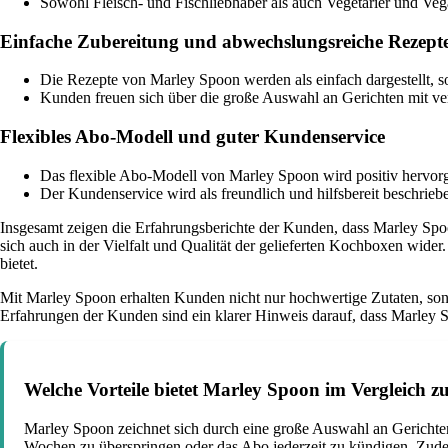
Sowohl Fleisch- und Fischliebhaber als auch Vegetarier und Vega
Einfache Zubereitung und abwechslungsreiche Rezept
Die Rezepte von Marley Spoon werden als einfach dargestellt, s
Kunden freuen sich über die große Auswahl an Gerichten mit v
Flexibles Abo-Modell und guter Kundenservice
Das flexible Abo-Modell von Marley Spoon wird positiv hervor
Der Kundenservice wird als freundlich und hilfsbereit beschrie
Insgesamt zeigen die Erfahrungsberichte der Kunden, dass Marley Spo
sich auch in der Vielfalt und Qualität der gelieferten Kochboxen wid
bietet.
Mit Marley Spoon erhalten Kunden nicht nur hochwertige Zutaten, son
Erfahrungen der Kunden sind ein klarer Hinweis darauf, dass Marley Sp
Welche Vorteile bietet Marley Spoon im Vergleich
Marley Spoon zeichnet sich durch eine große Auswahl an Gerichten
Wochen zu überspringen oder das Abo jederzeit zu kündigen. Zudem