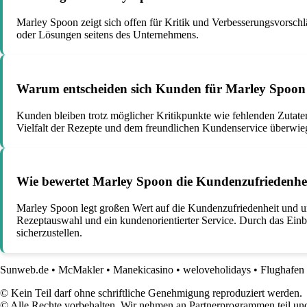
Marley Spoon zeigt sich offen für Kritik und Verbesserungsvorsch
oder Lösungen seitens des Unternehmens.
Warum entscheiden sich Kunden für Marley Spoon 
Kunden bleiben trotz möglicher Kritikpunkte wie fehlenden Zutate
Vielfalt der Rezepte und dem freundlichen Kundenservice überwieg
Wie bewertet Marley Spoon die Kundenzufriedenhe
Marley Spoon legt großen Wert auf die Kundenzufriedenheit und un
Rezeptauswahl und ein kundenorientierter Service. Durch das Ein
sicherzustellen.
Sunweb.de
•
McMakler
•
Manekicasino
•
weloveholidays
•
Flughafen
© Kein Teil darf ohne schriftliche Genehmigung reproduziert werden.
© Alle Rechte vorbehalten. Wir nehmen an Partnerprogrammen teil und