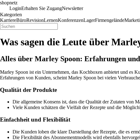
shopnetz
Login
Erhalten Sie Zugang
Newsletter
Kategorien
Karriere
Büro
Revision
Lernen
Konferenzen
Lager
Firmengelände
Market
Was sagen die Leute über Marle
Alles über Marley Spoon: Erfahrungen un
Marley Spoon ist ein Unternehmen, das Kochboxen anbietet und es Kun
Erfahrungen von Kunden, scheint Marley Spoon bei vielen Verbrauche
Qualität der Produkte
Die allgemeine Konsens ist, dass die Qualität der Zutaten von Ma
Viele Kunden schätzen die Vielfalt der Rezepte und die Möglic
Einfachheit und Flexibilität
Die Kunden loben die klare Darstellung der Rezepte, die es ermög
Die Flexibilität des Abonnementmodells wird ebenfalls hervor