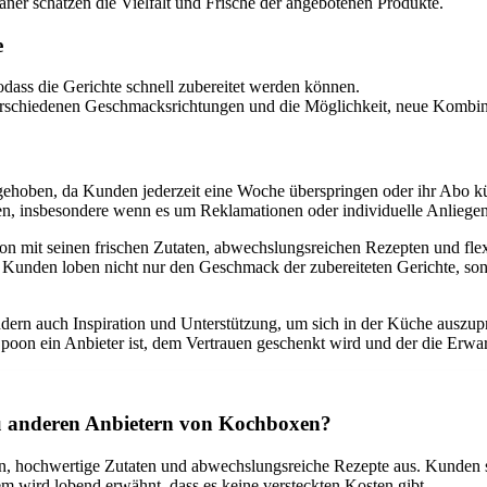
ner schätzen die Vielfalt und Frische der angebotenen Produkte.
e
odass die Gerichte schnell zubereitet werden können.
erschiedenen Geschmacksrichtungen und die Möglichkeit, neue Kombin
gehoben, da Kunden jederzeit eine Woche überspringen oder ihr Abo k
ben, insbesondere wenn es um Reklamationen oder individuelle Anliegen
on mit seinen frischen Zutaten, abwechslungsreichen Rezepten und fl
er. Kunden loben nicht nur den Geschmack der zubereiteten Gerichte, s
dern auch Inspiration und Unterstützung, um sich in der Küche auszu
oon ein Anbieter ist, dem Vertrauen geschenkt wird und der die Erwartu
 zu anderen Anbietern von Kochboxen?
, hochwertige Zutaten und abwechslungsreiche Rezepte aus. Kunden sc
 wird lobend erwähnt, dass es keine versteckten Kosten gibt.