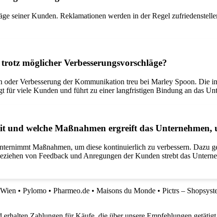
läge seiner Kunden. Reklamationen werden in der Regel zufriedenstelle
trotz möglicher Verbesserungsvorschläge?
n oder Verbesserung der Kommunikation treu bei Marley Spoon. Die ins
t für viele Kunden und führt zu einer langfristigen Bindung an das U
it und welche Maßnahmen ergreift das Unternehmen, u
ternimmt Maßnahmen, um diese kontinuierlich zu verbessern. Dazu gehö
beziehen von Feedback und Anregungen der Kunden strebt das Unterneh
 Wien
•
Pylomo
•
Pharmeo.de
•
Maisons du Monde
•
Pictrs – Shopsyst
 erhalten Zahlungen für Käufe, die über unsere Empfehlungen getätigt