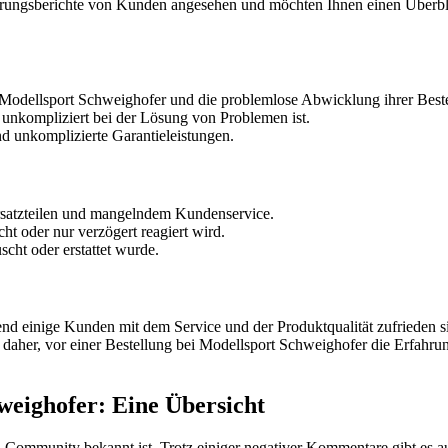
hrungsberichte von Kunden angesehen und möchten Ihnen einen Überblic
on Modellsport Schweighofer und die problemlose Abwicklung ihrer Best
d unkompliziert bei der Lösung von Problemen ist.
d unkomplizierte Garantieleistungen.
Ersatzteilen und mangelndem Kundenservice.
cht oder nur verzögert reagiert wird.
cht oder erstattet wurde.
 einige Kunden mit dem Service und der Produktqualität zufrieden sind
daher, vor einer Bestellung bei Modellsport Schweighofer die Erfahru
weighofer: Eine Übersicht
-Community bekannt ist. Trotz einiger negativer Kommentare gibt es 