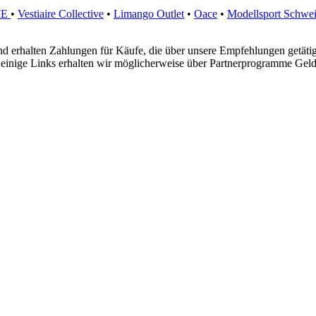
ME
•
Vestiaire Collective
•
Limango Outlet
•
Oace
•
Modellsport Schwei
.
d erhalten Zahlungen für Käufe, die über unsere Empfehlungen getäti
r einige Links erhalten wir möglicherweise über Partnerprogramme Geld