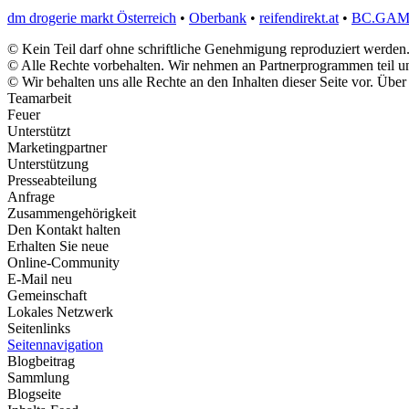
dm drogerie markt Österreich
•
Oberbank
•
reifendirekt.at
•
BC.GA
© Kein Teil darf ohne schriftliche Genehmigung reproduziert werden
© Alle Rechte vorbehalten. Wir nehmen an Partnerprogrammen teil un
© Wir behalten uns alle Rechte an den Inhalten dieser Seite vor. Übe
Teamarbeit
Feuer
Unterstützt
Marketingpartner
Unterstützung
Presseabteilung
Anfrage
Zusammengehörigkeit
Den Kontakt halten
Erhalten Sie neue
Online-Community
E-Mail neu
Gemeinschaft
Lokales Netzwerk
Seitenlinks
Seitennavigation
Blogbeitrag
Sammlung
Blogseite