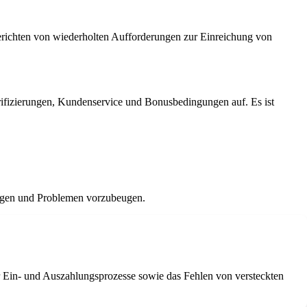
erichten von wiederholten Aufforderungen zur Einreichung von
ifizierungen, Kundenservice und Bonusbedingungen auf. Es ist
ungen und Problemen vorzubeugen.
r Ein- und Auszahlungsprozesse sowie das Fehlen von versteckten