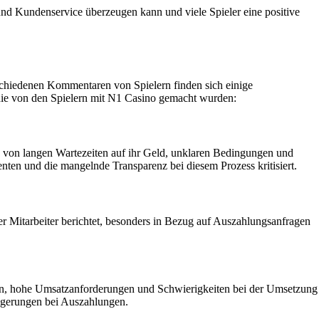
d Kundenservice überzeugen kann und viele Spieler eine positive
erschiedenen Kommentaren von Spielern finden sich einige
die von den Spielern mit N1 Casino gemacht wurden:
n von langen Wartezeiten auf ihr Geld, unklaren Bedingungen und
ten und die mangelnde Transparenz bei diesem Prozess kritisiert.
r Mitarbeiter berichtet, besonders in Bezug auf Auszahlungsanfragen
gen, hohe Umsatzanforderungen und Schwierigkeiten bei der Umsetzung
zögerungen bei Auszahlungen.