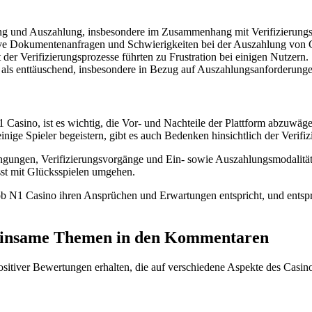
hlung und Auszahlung, insbesondere im Zusammenhang mit Verifizierun
itive Dokumentenanfragen und Schwierigkeiten bei der Auszahlung von
er Verifizierungsprozesse führten zu Frustration bei einigen Nutzern.
ls enttäuschend, insbesondere in Bezug auf Auszahlungsanforderun
ino, ist es wichtig, die Vor- und Nachteile der Plattform abzuwägen,
nige Spieler begeistern, gibt es auch Bedenken hinsichtlich der Verif
ingungen, Verifizierungsvorgänge und Ein- sowie Auszahlungsmodalitä
sst mit Glücksspielen umgehen.
b N1 Casino ihren Ansprüchen und Erwartungen entspricht, und entsprec
meinsame Themen in den Kommentaren
itiver Bewertungen erhalten, die auf verschiedene Aspekte des Casin