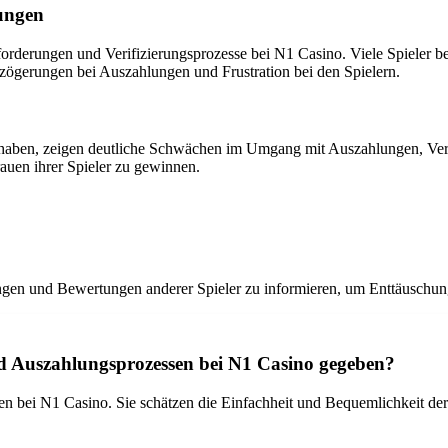
ungen
rderungen und Verifizierungsprozesse bei N1 Casino. Viele Spieler b
rzögerungen bei Auszahlungen und Frustration bei den Spielern.
t haben, zeigen deutliche Schwächen im Umgang mit Auszahlungen, Ver
rauen ihrer Spieler zu gewinnen.
rungen und Bewertungen anderer Spieler zu informieren, um Enttäusch
d Auszahlungsprozessen bei N1 Casino gegeben?
en bei N1 Casino. Sie schätzen die Einfachheit und Bequemlichkeit de