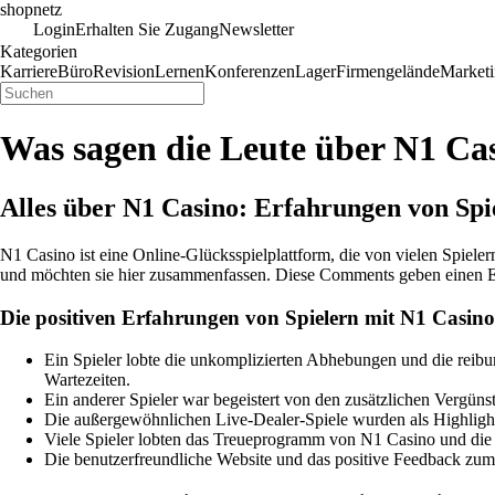
shopnetz
Login
Erhalten Sie Zugang
Newsletter
Kategorien
Karriere
Büro
Revision
Lernen
Konferenzen
Lager
Firmengelände
Market
Was sagen die Leute über N1 Ca
Alles über N1 Casino: Erfahrungen von Sp
N1 Casino ist eine Online-Glücksspielplattform, die von vielen Spie
und möchten sie hier zusammenfassen. Diese Comments geben einen Einb
Die positiven Erfahrungen von Spielern mit N1 Casino
Ein Spieler lobte die unkomplizierten Abhebungen und die reibu
Wartezeiten.
Ein anderer Spieler war begeistert von den zusätzlichen Vergün
Die außergewöhnlichen Live-Dealer-Spiele wurden als Highlight
Viele Spieler lobten das Treueprogramm von N1 Casino und die
Die benutzerfreundliche Website und das positive Feedback zum