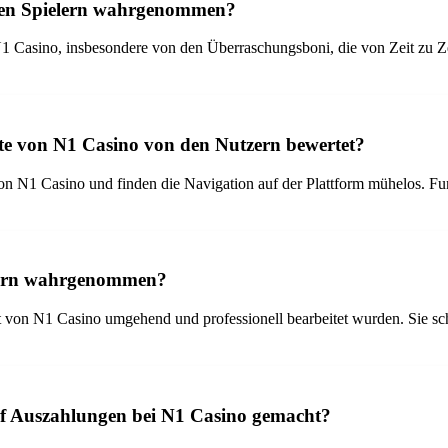
den Spielern wahrgenommen?
 Casino, insbesondere von den Überraschungsboni, die von Zeit zu Zei
ite von N1 Casino von den Nutzern bewertet?
n N1 Casino und finden die Navigation auf der Plattform mühelos. Funk
elern wahrgenommen?
t von N1 Casino umgehend und professionell bearbeitet wurden. Sie sc
f Auszahlungen bei N1 Casino gemacht?