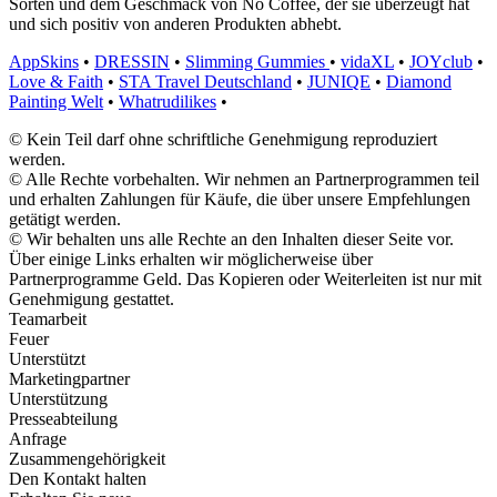
Sorten und dem Geschmack von No Coffee, der sie überzeugt hat
und sich positiv von anderen Produkten abhebt.
AppSkins
•
DRESSIN
•
Slimming Gummies
•
vidaXL
•
JOYclub
•
Love & Faith
•
STA Travel Deutschland
•
JUNIQE
•
Diamond
Painting Welt
•
Whatrudilikes
•
© Kein Teil darf ohne schriftliche Genehmigung reproduziert
werden.
© Alle Rechte vorbehalten. Wir nehmen an Partnerprogrammen teil
und erhalten Zahlungen für Käufe, die über unsere Empfehlungen
getätigt werden.
© Wir behalten uns alle Rechte an den Inhalten dieser Seite vor.
Über einige Links erhalten wir möglicherweise über
Partnerprogramme Geld. Das Kopieren oder Weiterleiten ist nur mit
Genehmigung gestattet.
Teamarbeit
Feuer
Unterstützt
Marketingpartner
Unterstützung
Presseabteilung
Anfrage
Zusammengehörigkeit
Den Kontakt halten