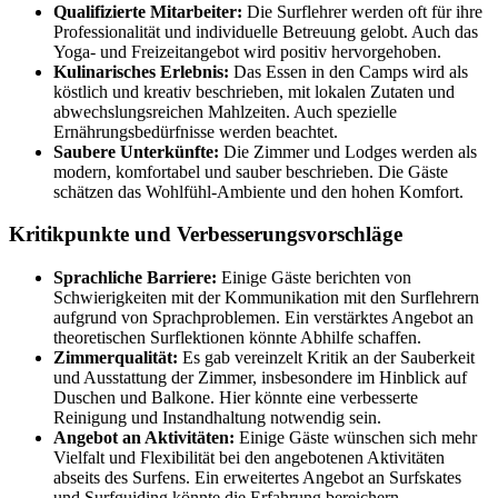
Qualifizierte Mitarbeiter:
Die Surflehrer werden oft für ihre
Professionalität und individuelle Betreuung gelobt. Auch das
Yoga- und Freizeitangebot wird positiv hervorgehoben.
Kulinarisches Erlebnis:
Das Essen in den Camps wird als
köstlich und kreativ beschrieben, mit lokalen Zutaten und
abwechslungsreichen Mahlzeiten. Auch spezielle
Ernährungsbedürfnisse werden beachtet.
Saubere Unterkünfte:
Die Zimmer und Lodges werden als
modern, komfortabel und sauber beschrieben. Die Gäste
schätzen das Wohlfühl-Ambiente und den hohen Komfort.
Kritikpunkte und Verbesserungsvorschläge
Sprachliche Barriere:
Einige Gäste berichten von
Schwierigkeiten mit der Kommunikation mit den Surflehrern
aufgrund von Sprachproblemen. Ein verstärktes Angebot an
theoretischen Surflektionen könnte Abhilfe schaffen.
Zimmerqualität:
Es gab vereinzelt Kritik an der Sauberkeit
und Ausstattung der Zimmer, insbesondere im Hinblick auf
Duschen und Balkone. Hier könnte eine verbesserte
Reinigung und Instandhaltung notwendig sein.
Angebot an Aktivitäten:
Einige Gäste wünschen sich mehr
Vielfalt und Flexibilität bei den angebotenen Aktivitäten
abseits des Surfens. Ein erweitertes Angebot an Surfskates
und Surfguiding könnte die Erfahrung bereichern.