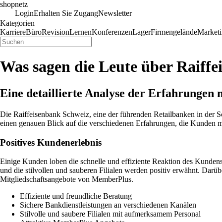
shopnetz
Login
Erhalten Sie Zugang
Newsletter
Kategorien
Karriere
Büro
Revision
Lernen
Konferenzen
Lager
Firmengelände
Market
Was sagen die Leute über Raiffe
Eine detaillierte Analyse der Erfahrungen 
Die Raiffeisenbank Schweiz, eine der führenden Retailbanken in der Sc
einen genauen Blick auf die verschiedenen Erfahrungen, die Kunden m
Positives Kundenerlebnis
Einige Kunden loben die schnelle und effiziente Reaktion des Kundense
und die stilvollen und sauberen Filialen werden positiv erwähnt. Darüb
Mitgliedschaftsangebote von MemberPlus.
Effiziente und freundliche Beratung
Sichere Bankdienstleistungen an verschiedenen Kanälen
Stilvolle und saubere Filialen mit aufmerksamem Personal