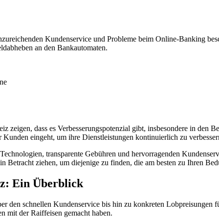
 unzureichenden Kundenservice und Probleme beim Online-Banking besc
eldabheben an den Bankautomaten.
ine
z zeigen, dass es Verbesserungspotenzial gibt, insbesondere in den 
er Kunden eingeht, um ihre Dienstleistungen kontinuierlich zu verbesse
Technologien, transparente Gebühren und hervorragenden Kundenservice
 Betracht ziehen, um diejenige zu finden, die am besten zu Ihren Bedü
z: Ein Überblick
den schnellen Kundenservice bis hin zu konkreten Lobpreisungen für e
en mit der Raiffeisen gemacht haben.