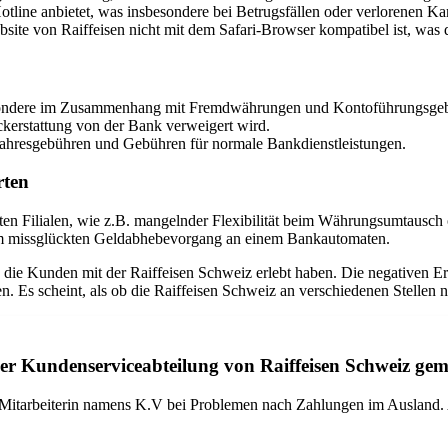
tline anbietet, was insbesondere bei Betrugsfällen oder verlorenen Kar
ite von Raiffeisen nicht mit dem Safari-Browser kompatibel ist, was 
esondere im Zusammenhang mit Fremdwährungen und Kontoführungsge
ckerstattung von der Bank verweigert wird.
Jahresgebühren und Gebühren für normale Bankdienstleistungen.
rten
en Filialen, wie z.B. mangelnder Flexibilität beim Währungsumtausch
em missglückten Geldabhebevorgang an einem Bankautomaten.
 die Kunden mit der Raiffeisen Schweiz erlebt haben. Die negativen
n. Es scheint, als ob die Raiffeisen Schweiz an verschiedenen Stellen
r Kundenserviceabteilung von Raiffeisen Schweiz ge
r Mitarbeiterin namens K.V bei Problemen nach Zahlungen im Ausland. Au