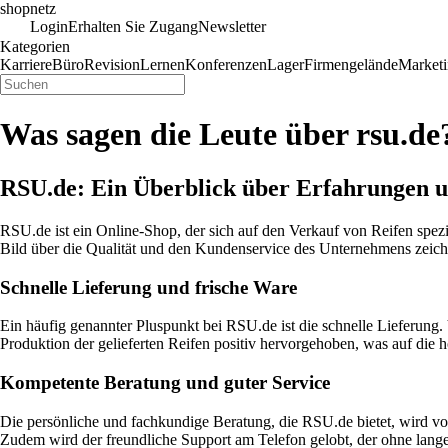
shopnetz
Login
Erhalten Sie Zugang
Newsletter
Kategorien
Karriere
Büro
Revision
Lernen
Konferenzen
Lager
Firmengelände
Market
Was sagen die Leute über rsu.de
RSU.de: Ein Überblick über Erfahrungen 
RSU.de ist ein Online-Shop, der sich auf den Verkauf von Reifen spezia
Bild über die Qualität und den Kundenservice des Unternehmens zeic
Schnelle Lieferung und frische Ware
Ein häufig genannter Pluspunkt bei RSU.de ist die schnelle Lieferung
Produktion der gelieferten Reifen positiv hervorgehoben, was auf die h
Kompetente Beratung und guter Service
Die persönliche und fachkundige Beratung, die RSU.de bietet, wird vo
Zudem wird der freundliche Support am Telefon gelobt, der ohne lange 