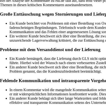
Bei der Analyse der Kommentare zu rsu.de fällt auf, dass trotz vieler
Themen in diesen kritischen Kommentaren auseinandersetzen.
Große Enttäuschung wegen Stornierungen und Liefer
Ein Kunde berichtet von Problemen mit einer Bestellung von Oxi
fadenscheinigen Begründungen. Telefonisch wurde dem Kunden mit
Kommunikation und das Fehlen einer angemessenen Lösung sor
Ein weiterer Kunde beschwert sich über eine Bestellung, die zwa
unzureichende Lagerverwaltung kritisiert, die zur Enttäuschung
Probleme mit dem Versanddienst und der Lieferung
Ein Kunde bemängelt, dass die Lieferung durch GLS nicht optim
führte. Hierbei wird der Wunsch nach einem verbesserten Zustell
Ein anderer Kunde beschwert sich über eine Bestellung, die nich
Problem genannt, das die Kundenzufriedenheit beeinträchtigt.
Fehlende Kommunikation und intransparente Vorgehe
In einem Kommentar wird die mangelnde Kommunikation seitens 
er mit widersprüchlichen Informationen konfrontiert wurde. Di
Ein anderer Kunde beklagt sich über lange Wartezeiten und fehl
effektive und transparente Kommunikation seitens des Unternehm