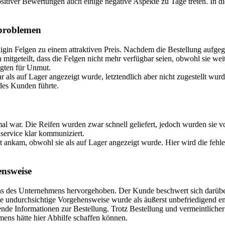
 positiver Bewertungen auch einige negative Aspekte zu Tage treten. In
problemen
gin Felgen zu einem attraktiven Preis. Nachdem die Bestellung aufgeg
geteilt, dass die Felgen nicht mehr verfügbar seien, obwohl sie weit
gten für Unmut.
r als auf Lager angezeigt wurde, letztendlich aber nicht zugestellt w
 des Kunden führte.
al war. Die Reifen wurden zwar schnell geliefert, jedoch wurden sie v
service klar kommuniziert.
t ankam, obwohl sie als auf Lager angezeigt wurde. Hier wird die fehle
nsweise
des Unternehmens hervorgehoben. Der Kunde beschwert sich darüber,
ese undurchsichtige Vorgehensweise wurde als äußerst unbefriedigend 
ende Informationen zur Bestellung. Trotz Bestellung und vermeintliche
ens hätte hier Abhilfe schaffen können.