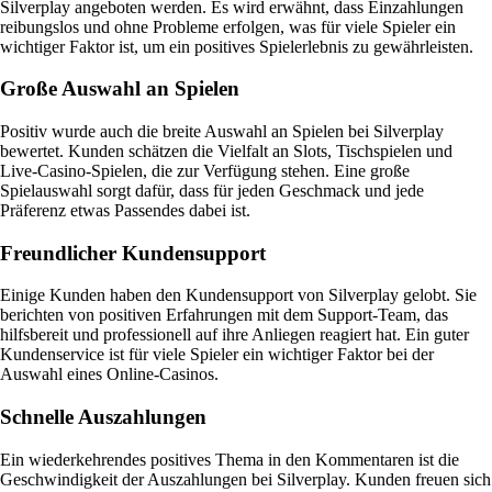
Silverplay angeboten werden. Es wird erwähnt, dass Einzahlungen
reibungslos und ohne Probleme erfolgen, was für viele Spieler ein
wichtiger Faktor ist, um ein positives Spielerlebnis zu gewährleisten.
Große Auswahl an Spielen
Positiv wurde auch die breite Auswahl an Spielen bei Silverplay
bewertet. Kunden schätzen die Vielfalt an Slots, Tischspielen und
Live-Casino-Spielen, die zur Verfügung stehen. Eine große
Spielauswahl sorgt dafür, dass für jeden Geschmack und jede
Präferenz etwas Passendes dabei ist.
Freundlicher Kundensupport
Einige Kunden haben den Kundensupport von Silverplay gelobt. Sie
berichten von positiven Erfahrungen mit dem Support-Team, das
hilfsbereit und professionell auf ihre Anliegen reagiert hat. Ein guter
Kundenservice ist für viele Spieler ein wichtiger Faktor bei der
Auswahl eines Online-Casinos.
Schnelle Auszahlungen
Ein wiederkehrendes positives Thema in den Kommentaren ist die
Geschwindigkeit der Auszahlungen bei Silverplay. Kunden freuen sich