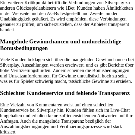
Ein weiterer Kritikpunkt betrifft die Verbindungen von Silverplay zu
anderen Glücksspielanbietern wie 1Bet. Kunden haben Ähnlichkeiten
in der Webseite und den AGBs festgestellt und Zweifel an der
Unabhängigkeit geäußert. Es wird empfohlen, diese Verbindungen
genauer zu prüfen, um sicherzustellen, dass der Anbieter transparent
handelt.
Mangelnde Gewinnchancen und undurchsichtige
Bonusbedingungen
Viele Kunden beklagen sich über die mangelnden Gewinnchancen bei
Silverplay. Auszahlungen werden erschwert, und es gibt Berichte über
hohe Verifizierungshürden. Zudem scheinen die Bonusbedingungen
und Umsatzanforderungen für Gewinne unrealistisch hoch zu sein,
was es für Spieler schwierig macht, tatsächliche Gewinne zu erzielen.
Schlechter Kundenservice und fehlende Transparenz
Eine Vielzahl von Kommentaren weist auf einen schlechten
Kundenservice bei Silverplay hin. Kunden fühlen sich im Live-Chat
hingehalten und erhalten keine zufriedenstellenden Antworten auf ihre
Anfragen. Auch die mangelnde Transparenz bezüglich der
Auszahlungsbedingungen und Verifizierungsprozesse wird stark
kritisiert.