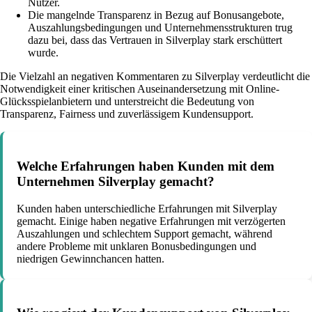
Nutzer.
Die mangelnde Transparenz in Bezug auf Bonusangebote,
Auszahlungsbedingungen und Unternehmensstrukturen trug
dazu bei, dass das Vertrauen in Silverplay stark erschüttert
wurde.
Die Vielzahl an negativen Kommentaren zu Silverplay verdeutlicht die
Notwendigkeit einer kritischen Auseinandersetzung mit Online-
Glücksspielanbietern und unterstreicht die Bedeutung von
Transparenz, Fairness und zuverlässigem Kundensupport.
Welche Erfahrungen haben Kunden mit dem
Unternehmen Silverplay gemacht?
Kunden haben unterschiedliche Erfahrungen mit Silverplay
gemacht. Einige haben negative Erfahrungen mit verzögerten
Auszahlungen und schlechtem Support gemacht, während
andere Probleme mit unklaren Bonusbedingungen und
niedrigen Gewinnchancen hatten.