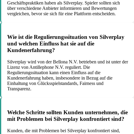
Geschäftspraktiken haben als Silverplay. Spieler sollten sich
über verschiedene Anbieter informieren und Bewertungen
vergleichen, bevor sie sich für eine Plattform entscheiden.
Wie ist die Regulierungssituation von Silverplay
und welchen Einfluss hat sie auf die
Kundenerfahrung?
Silverplay wird von der Bellona N.V. betrieben und ist unter der
Lizenz von Antillephone N.V. reguliert. Die
Regulierungssituation kann einen Einfluss auf die
Kundenerfahrung haben, insbesondere in Bezug auf die
Einhaltung von Glücksspielstandards, Fairness und
Transparenz.
Welche Schritte sollten Kunden unternehmen, die
mit Problemen bei Silverplay konfrontiert sind?
Kunden, die mit Problemen bei Silverplay konfrontiert sind,