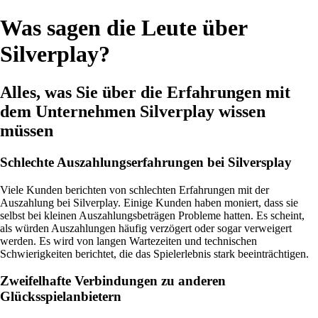
Was sagen die Leute über
Silverplay?
Alles, was Sie über die Erfahrungen mit
dem Unternehmen Silverplay wissen
müssen
Schlechte Auszahlungserfahrungen bei Silversplay
Viele Kunden berichten von schlechten Erfahrungen mit der
Auszahlung bei Silverplay. Einige Kunden haben moniert, dass sie
selbst bei kleinen Auszahlungsbeträgen Probleme hatten. Es scheint,
als würden Auszahlungen häufig verzögert oder sogar verweigert
werden. Es wird von langen Wartezeiten und technischen
Schwierigkeiten berichtet, die das Spielerlebnis stark beeinträchtigen.
Zweifelhafte Verbindungen zu anderen
Glücksspielanbietern