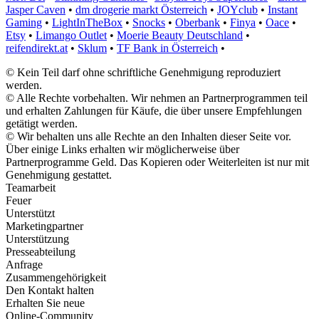
Jasper Caven
•
dm drogerie markt Österreich
•
JOYclub
•
Instant
Gaming
•
LightInTheBox
•
Snocks
•
Oberbank
•
Finya
•
Oace
•
Etsy
•
Limango Outlet
•
Moerie Beauty Deutschland
•
reifendirekt.at
•
Sklum
•
TF Bank in Österreich
•
© Kein Teil darf ohne schriftliche Genehmigung reproduziert
werden.
© Alle Rechte vorbehalten. Wir nehmen an Partnerprogrammen teil
und erhalten Zahlungen für Käufe, die über unsere Empfehlungen
getätigt werden.
© Wir behalten uns alle Rechte an den Inhalten dieser Seite vor.
Über einige Links erhalten wir möglicherweise über
Partnerprogramme Geld. Das Kopieren oder Weiterleiten ist nur mit
Genehmigung gestattet.
Teamarbeit
Feuer
Unterstützt
Marketingpartner
Unterstützung
Presseabteilung
Anfrage
Zusammengehörigkeit
Den Kontakt halten
Erhalten Sie neue
Online-Community