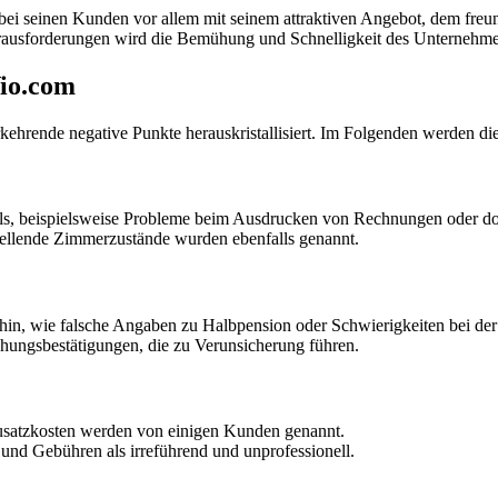
ei seinen Kunden vor allem mit seinem attraktiven Angebot, dem fre
erausforderungen wird die Bemühung und Schnelligkeit des Unternehme
Vio.com
ehrende negative Punkte herauskristallisiert. Im Folgenden werden di
s, beispielsweise Probleme beim Ausdrucken von Rechnungen oder dop
ellende Zimmerzustände wurden ebenfalls genannt.
n, wie falsche Angaben zu Halbpension oder Schwierigkeiten bei de
ungsbestätigungen, die zu Verunsicherung führen.
usatzkosten werden von einigen Kunden genannt.
nd Gebühren als irreführend und unprofessionell.