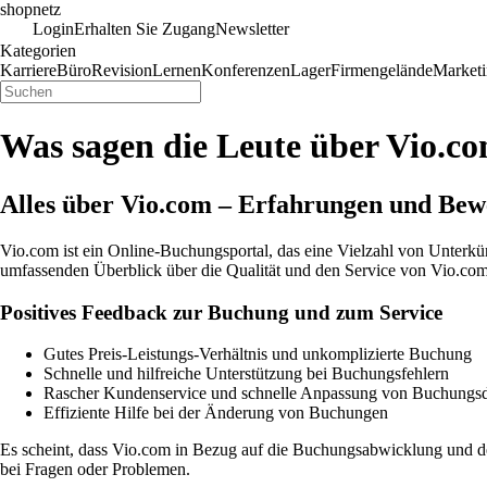
shopnetz
Login
Erhalten Sie Zugang
Newsletter
Kategorien
Karriere
Büro
Revision
Lernen
Konferenzen
Lager
Firmengelände
Market
Was sagen die Leute über Vio.c
Alles über Vio.com – Erfahrungen und Be
Vio.com ist ein Online-Buchungsportal, das eine Vielzahl von Unterk
umfassenden Überblick über die Qualität und den Service von Vio.com
Positives Feedback zur Buchung und zum Service
Gutes Preis-Leistungs-Verhältnis und unkomplizierte Buchung
Schnelle und hilfreiche Unterstützung bei Buchungsfehlern
Rascher Kundenservice und schnelle Anpassung von Buchungsd
Effiziente Hilfe bei der Änderung von Buchungen
Es scheint, dass Vio.com in Bezug auf die Buchungsabwicklung und de
bei Fragen oder Problemen.