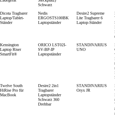
Ladegerät
Steckplatz)
Schwarz
Dicota Tragbarer
Nedis
Desire2 Supreme
Laptop/Tablet-
ERGOSTS100BK
Lite Tragbarer 6
Ständer
Laptopständer
Laptop-Ständer
Kensington
ORICO LST02I-
STANDIVARIUS
Laptop Riser
SV-BP-IP
UNO
SmartFit®
Laptopständer
Twelve South
Desire2 2in1
STANDIVARIUS
HiRise Pro für
Tragbarer
Oryx JR
MacBook
Laptopständer
Schwarz 360
Drehbar