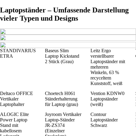
Laptopständer – Umfassende Darstellung
vieler Typen und Designs
STANDIVARIUS
Baseus Slim
Leitz Ergo
ETRA
Laptop Kickstand
verstellbarer
2 Stück (Grau)
Laptopständer mit
mehreren
Winkeln, 63 %
recyceltem
Kunststoff, weiß
Deltaco OFFICE
Choetech H061
Vention KDNW0
Vertikaler
Ständerhalterung
Laptopständer
Laptophalter
für Laptop (grau)
(weiß)
ALOGIC Elite
Joyroom Vertikaler
Contour
Power Laptop
Laptop-Ständer
Laptopständer
Stand mit
JR-ZS374
Schwarz
kabellosem
(Einzelner